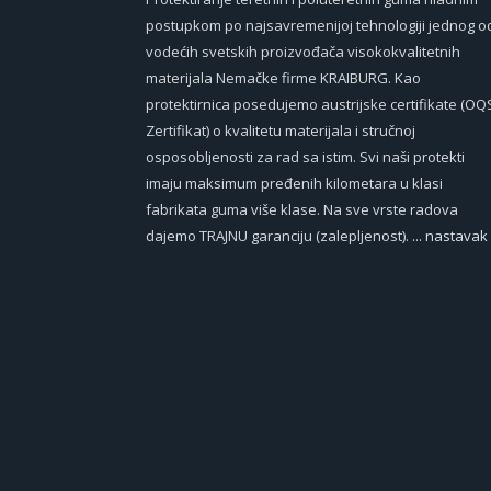
postupkom po najsavremenijoj tehnologiji jednog o
vodećih svetskih proizvođača visokokvalitetnih
materijala Nemačke firme KRAIBURG. Kao
protektirnica posedujemo austrijske certifikate (OQ
Zertifikat) o kvalitetu materijala i stručnoj
osposobljenosti za rad sa istim. Svi naši protekti
imaju maksimum pređenih kilometara u klasi
fabrikata guma više klase. Na sve vrste radova
dajemo TRAJNU garanciju (zalepljenost).
... nastavak