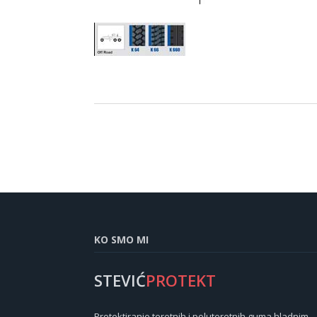
KO SMO MI
STEVIĆ
PROTEKT
Protektiranje teretnih i poluteretnih guma hladnim