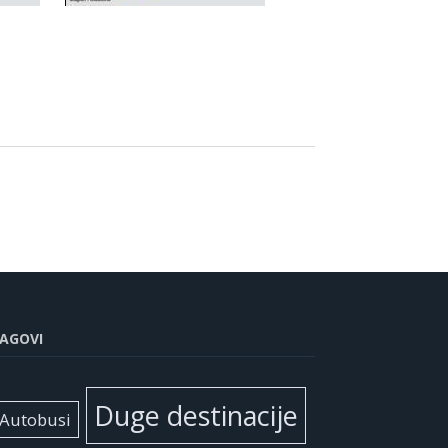
AGOVI
Duge destinacije
Autobusi