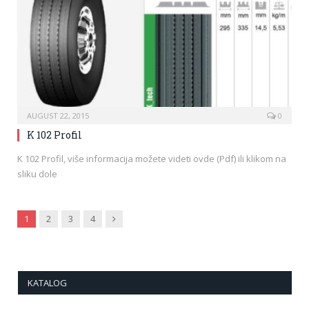
AUGUST 22, 2015
0
K 102 Profil
K 102 Profil, više informacija možete videti ovde (Pdf) ili klikom na
sliku dole
Next
1
2
3
4
KATALOG