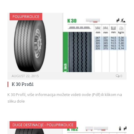
POLUPRIKOLICE
AUGUST 22, 2015
0
K 30 Profil
K 30 Profil, više informacija možete videti ovde (Pdf) ili klikom na
sliku dole
DUGE DESTINACIJE - POLUPRIKOLICE