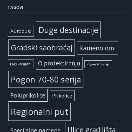
TAGOVI
Duge destinacije
Autobusi
Gradski saobraćaj
Kamenolomi
O protektiranju
Laki kamioni
Pogon 60 serija
Pogon 70-80 serija
Poluprikolice
Prikolice
Regionalni put
Ulice gradilišta
Specijalne namene