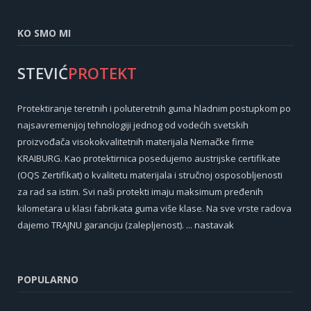
KO SMO MI
STEVIĆ
PROTEKT
Protektiranje teretnih i poluteretnih guma hladnim postupkom po
najsavremenijoj tehnologiji jednog od vodećih svetskih
proizvođača visokokvalitetnih materijala Nemačke firme
KRAIBURG. Kao protektirnica posedujemo austrijske certifikate
(OQS Zertifikat) o kvalitetu materijala i stručnoj osposobljenosti
za rad sa istim. Svi naši protekti imaju maksimum pređenih
kilometara u klasi fabrikata guma više klase. Na sve vrste radova
dajemo TRAJNU garanciju (zalepljenost).
... nastavak
POPULARNO