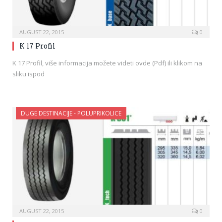
AUGUST 22, 2015
0
K 17 Profil
K 17 Profil, više informacija možete videti ovde (Pdf) ili klikom na
sliku ispod
DUGE DESTINACIJE - POLUPRIKOLICE
AUGUST 22, 2015
0