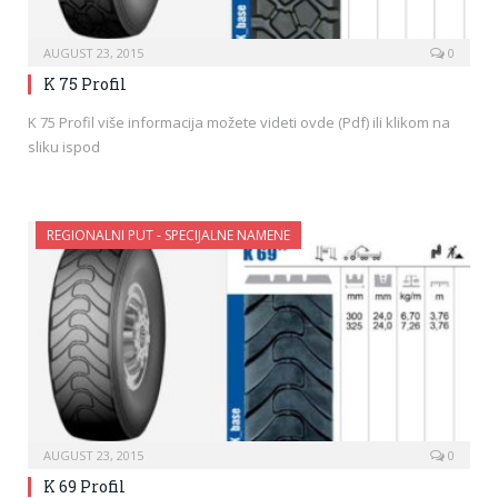
AUGUST 23, 2015
0
K 75 Profil
K 75 Profil više informacija možete videti ovde (Pdf) ili klikom na
sliku ispod
REGIONALNI PUT - SPECIJALNE NAMENE
AUGUST 23, 2015
0
K 69 Profil