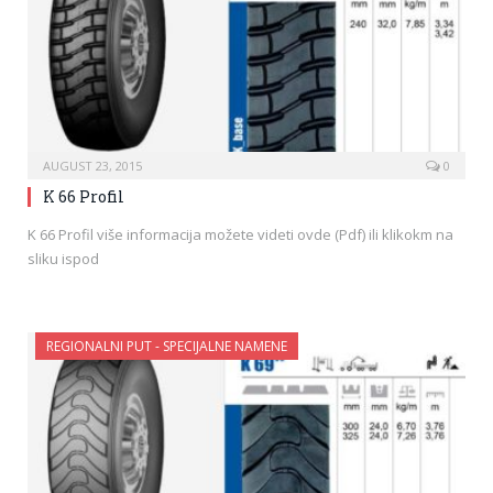
AUGUST 23, 2015
0
K 66 Profil
K 66 Profil više informacija možete videti ovde (Pdf) ili klikokm na
sliku ispod
REGIONALNI PUT - SPECIJALNE NAMENE