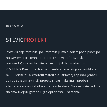
KO SMO MI
STEVIĆ
PROTEKT
Protektiranje teretnih i poluteretnih guma hladnim postupkom po
najsavremenijoj tehnologiji jednog od vodećih svetskih
proizvođača visokokvalitetnih materijala Nemačke firme
KRAIBURG. Kao protektirnica posedujemo austrijske certifikate
(OQS Zertifikat) o kvalitetu materijala i stručnoj osposobljenosti
za rad sa istim. Svi naši protekti imaju maksimum pređenih
kilometara u klasi fabrikata guma više klase. Na sve vrste radova
dajemo TRAJNU garanciju (zalepljenost).
... nastavak