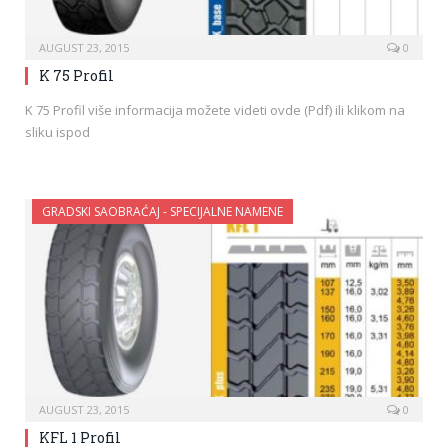
AUGUST 23, 2015
0
K 75 Profil
K 75 Profil više informacija možete videti ovde (Pdf) ili klikom na
sliku ispod
GRADSKI SAOBRAĆAJ - SPECIJALNE NAMENE
AUGUST 23, 2015
0
KFL 1 Profil