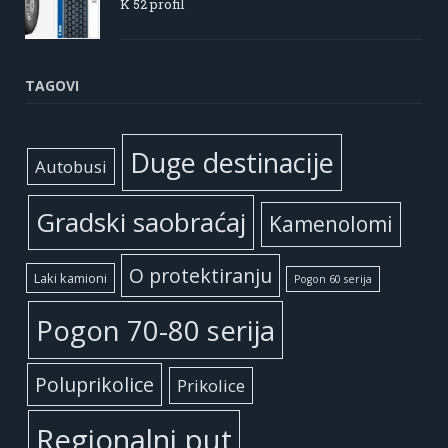
K 52 profil
TAGOVI
Duge destinacije
Autobusi
Gradski saobraćaj
Kamenolomi
O protektiranju
Laki kamioni
Pogon 60 serija
Pogon 70-80 serija
Poluprikolice
Prikolice
Regionalni put