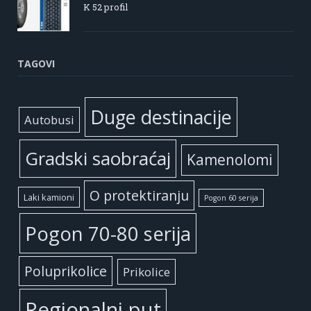
K 52 profil
TAGOVI
Duge destinacije
Autobusi
Gradski saobraćaj
Kamenolomi
O protektiranju
Laki kamioni
Pogon 60 serija
Pogon 70-80 serija
Poluprikolice
Prikolice
Regionalni put