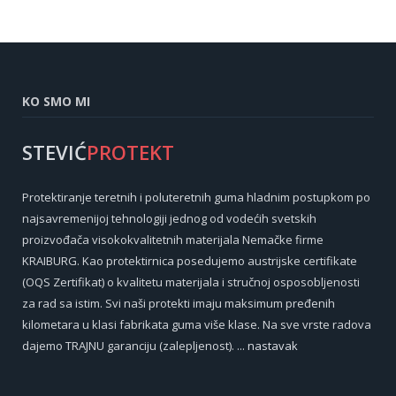
KO SMO MI
STEVIĆ
PROTEKT
Protektiranje teretnih i poluteretnih guma hladnim postupkom po
najsavremenijoj tehnologiji jednog od vodećih svetskih
proizvođača visokokvalitetnih materijala Nemačke firme
KRAIBURG. Kao protektirnica posedujemo austrijske certifikate
(OQS Zertifikat) o kvalitetu materijala i stručnoj osposobljenosti
za rad sa istim. Svi naši protekti imaju maksimum pređenih
kilometara u klasi fabrikata guma više klase. Na sve vrste radova
dajemo TRAJNU garanciju (zalepljenost).
... nastavak