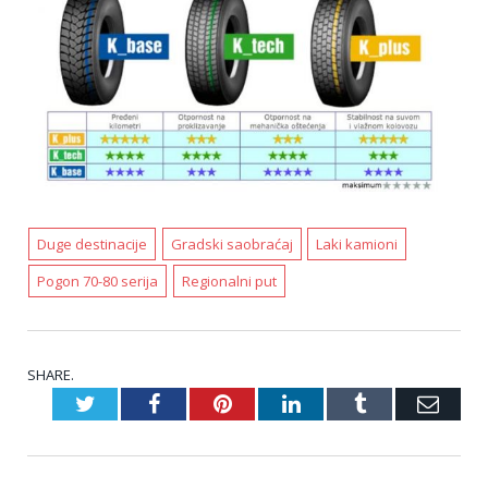
Duge destinacije
Gradski saobraćaj
Laki kamioni
Pogon 70-80 serija
Regionalni put
SHARE.
Twitter
Facebook
Pinterest
LinkedIn
Tumblr
Emai