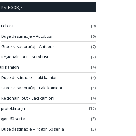
KATEGORIJE
utobusi
(9)
Duge destinacije – Autobusi
(6)
Gradski saobraćaj – Autobusi
(7)
Regionalni put – Autobusi
(7)
aki kamioni
(4)
Duge destinacije – Laki kamioni
(4)
Gradski saobraćaj – Laki kamioni
(3)
Regionalni put – Laki kamioni
(4)
 protektiranju
(10)
ogon 60 serija
(3)
Duge destinacije – Pogon 60 serija
(3)