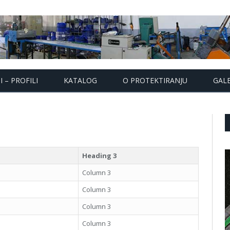
 – PROFILI
KATALOG
O PROTEKTIRANJU
GALE
Heading 3
Column 3
Column 3
Column 3
Column 3