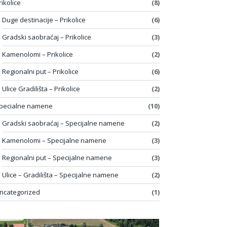
rikolice
(8)
Duge destinacije – Prikolice
(6)
Gradski saobraćaj – Prikolice
(3)
Kamenolomi – Prikolice
(2)
Regionalni put – Prikolice
(6)
Ulice Gradilišta – Prikolice
(2)
pecialne namene
(10)
Gradski saobraćaj – Specijalne namene
(2)
Kamenolomi – Specijalne namene
(3)
Regionalni put – Specijalne namene
(3)
Ulice – Gradilišta – Specijalne namene
(2)
ncategorized
(1)