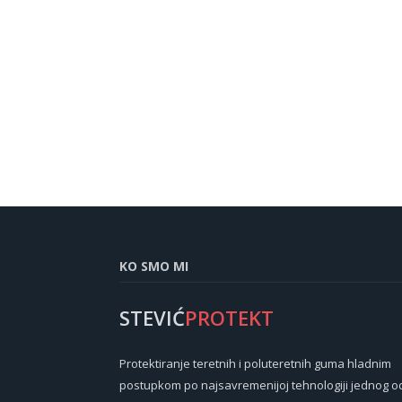
KO SMO MI
STEVIĆ
PROTEKT
Protektiranje teretnih i poluteretnih guma hladnim
postupkom po najsavremenijoj tehnologiji jednog o