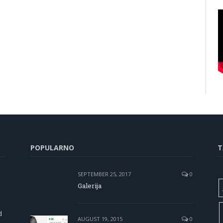
POPULARNO
T
SEPTEMBER 25, 2017
0
Galerija
d
AUGUST 19, 2015
0