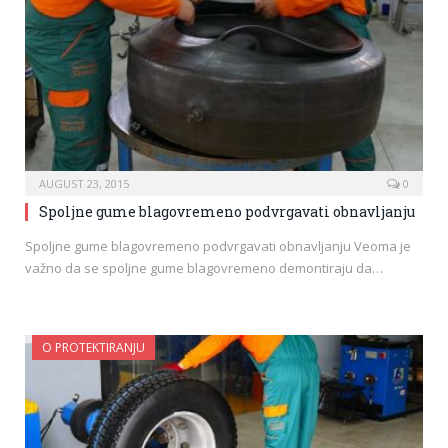
AUGUST 23, 2015
0
Spoljne gume blagovremeno podvrgavati obnavljanju
Spoljne gume blagovremeno podvrgavati obnavljanju Veoma je
važno da se spoljne gume blagovremeno demontiraju da…
O PROTEKTIRANJU