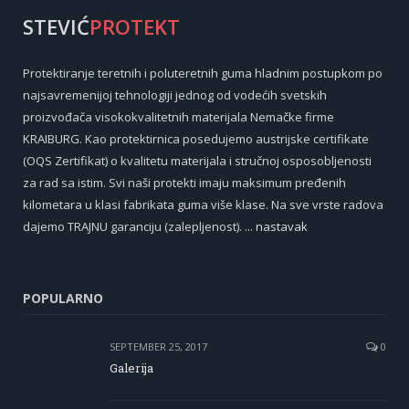
STEVIĆ
PROTEKT
Protektiranje teretnih i poluteretnih guma hladnim postupkom po
najsavremenijoj tehnologiji jednog od vodećih svetskih
proizvođača visokokvalitetnih materijala Nemačke firme
KRAIBURG. Kao protektirnica posedujemo austrijske certifikate
(OQS Zertifikat) o kvalitetu materijala i stručnoj osposobljenosti
za rad sa istim. Svi naši protekti imaju maksimum pređenih
kilometara u klasi fabrikata guma više klase. Na sve vrste radova
dajemo TRAJNU garanciju (zalepljenost).
... nastavak
POPULARNO
SEPTEMBER 25, 2017
0
Galerija