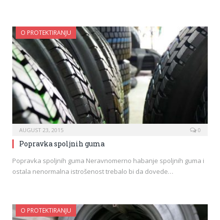
O PROTEKTIRANJU
AUGUST 23, 2015
0
Popravka spoljnih guma
Popravka spoljnih guma Neravnomerno habanje spoljnih guma i
ostala nenormalna istrošenost trebalo bi da dovede…
O PROTEKTIRANJU