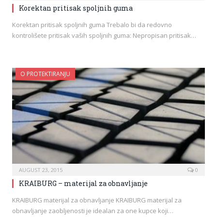
Korektan pritisak spoljnih guma
Korektan pritisak spoljnih guma Trebalo bi da redovno
kontrolišete pritisak vaših spoljnih guma: Nepropisan pritisak…
O PROTEKTIRANJU
AUGUST 23, 2015
0
KRAIBURG – materijal za obnavljanje
KRAIBURG materijal za obnavljanje KRAIBURG materijal za
obnavljanje zaobljenosti je idealan za one kupce koji…