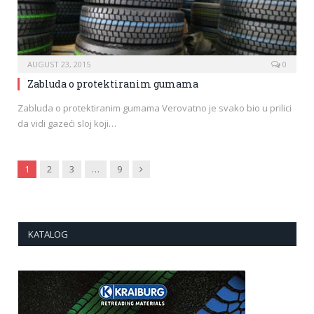
AUGUST 23, 2015
0
Zabluda o protektiranim gumama
Zabluda o protektiranim gumama Verovatno je svako bio u prilici
da vidi gazeći sloj koji…
Next
1
2
3
…
9
KATALOG