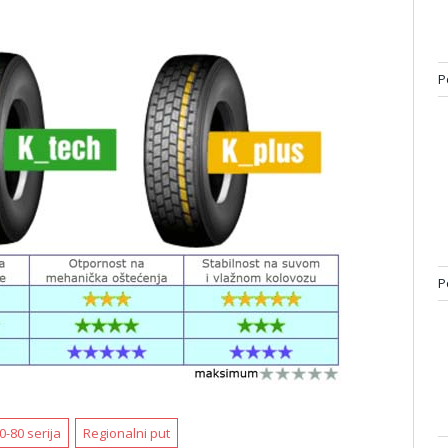
P
P
-80 serija
Regionalni put