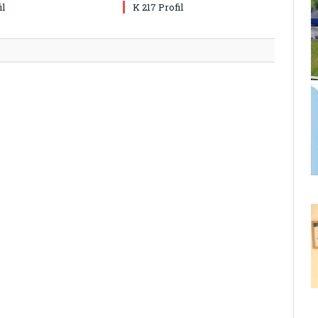
il
K 217 Profil