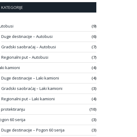
KATEGORIJE
utobusi
(9)
Duge destinacije – Autobusi
(6)
Gradski saobraćaj – Autobusi
(7)
Regionalni put – Autobusi
(7)
aki kamioni
(4)
Duge destinacije – Laki kamioni
(4)
Gradski saobraćaj – Laki kamioni
(3)
Regionalni put – Laki kamioni
(4)
 protektiranju
(10)
ogon 60 serija
(3)
Duge destinacije – Pogon 60 serija
(3)