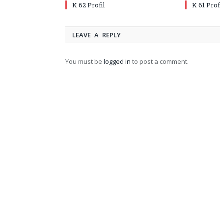
K 62 Profil
K 61 Prof
LEAVE A REPLY
You must be
logged in
to post a comment.