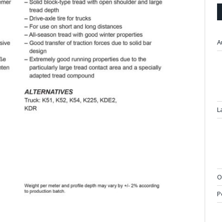
A
L
O
P