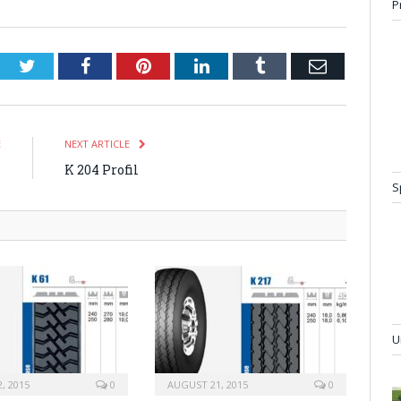
P
Twitter
Facebook
Pinterest
LinkedIn
Tumblr
Email
E
NEXT ARTICLE
l
K 204 Profil
S
U
, 2015
0
AUGUST 21, 2015
0