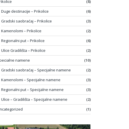
rikolice
(8)
Duge destinacije – Prikolice
(6)
Gradski saobraćaj – Prikolice
(3)
Kamenolomi – Prikolice
(2)
Regionalni put – Prikolice
(6)
Ulice Gradilišta – Prikolice
(2)
pecialne namene
(10)
Gradski saobraćaj – Specijalne namene
(2)
Kamenolomi – Specijalne namene
(3)
Regionalni put – Specijalne namene
(3)
Ulice – Gradilišta – Specijalne namene
(2)
ncategorized
(1)