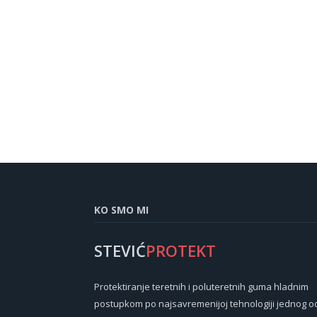
KO SMO MI
STEVIĆ
PROTEKT
Protektiranje teretnih i poluteretnih guma hladnim
postupkom po najsavremenijoj tehnologiji jednog o