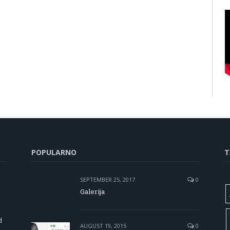
POPULARNO
T
SEPTEMBER 25, 2017
0
Galerija
d
AUGUST 19, 2015
0