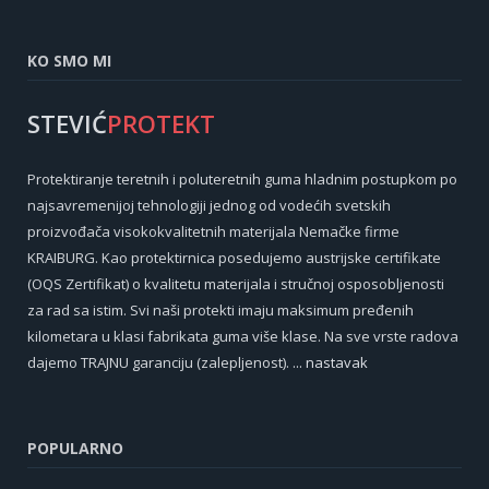
KO SMO MI
STEVIĆ
PROTEKT
Protektiranje teretnih i poluteretnih guma hladnim postupkom po
najsavremenijoj tehnologiji jednog od vodećih svetskih
proizvođača visokokvalitetnih materijala Nemačke firme
KRAIBURG. Kao protektirnica posedujemo austrijske certifikate
(OQS Zertifikat) o kvalitetu materijala i stručnoj osposobljenosti
za rad sa istim. Svi naši protekti imaju maksimum pređenih
kilometara u klasi fabrikata guma više klase. Na sve vrste radova
dajemo TRAJNU garanciju (zalepljenost).
... nastavak
POPULARNO