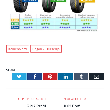
Kamenolomi
Pogon 70-80 serija
SHARE.
Twitter
Facebook
Pinterest
LinkedIn
Tumblr
Emai
PREVIOUS ARTICLE
NEXT ARTICLE
K 217 Profil
K 62 Profil